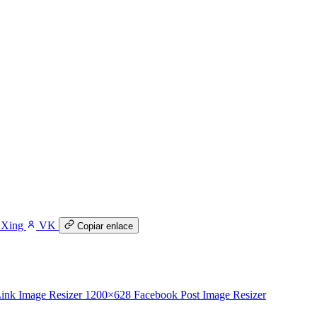
Xing
VK
Copiar enlace
ink Image Resizer
1200×628
Facebook Post Image Resizer