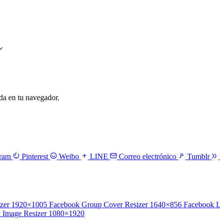
a en tu navegador.
gram
Pinterest
Weibo
LINE
Correo electrónico
Tumblr
zer
1920×1005
Facebook Group Cover Resizer
1640×856
Facebook L
 Image Resizer
1080×1920