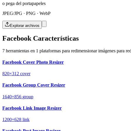
o pega del portapapeles
JPEG/JPG · PNG · WebP
Explorar archivos
Facebook Características
7 herramientas en 1 plataformas para redimensionar imágenes para red
Facebook Cover Photo Resizer
820×312
cover
Facebook Group Cover Resizer
1640×856
group
Facebook Link Image Resizer
1200×628
link
Facebook Post Image Resizer