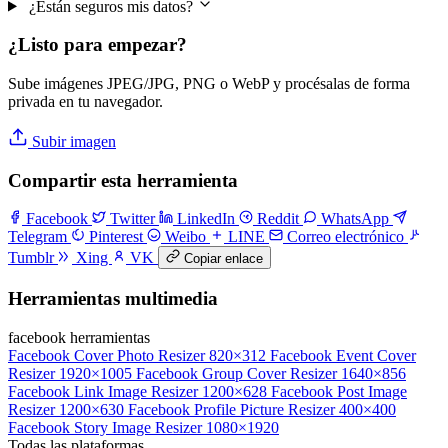
¿Están seguros mis datos?
¿Listo para empezar?
Sube imágenes JPEG/JPG, PNG o WebP y procésalas de forma
privada en tu navegador.
Subir imagen
Compartir esta herramienta
Facebook
Twitter
LinkedIn
Reddit
WhatsApp
Telegram
Pinterest
Weibo
LINE
Correo electrónico
Tumblr
Xing
VK
Copiar enlace
Herramientas multimedia
facebook herramientas
Facebook Cover Photo Resizer
820×312
Facebook Event Cover
Resizer
1920×1005
Facebook Group Cover Resizer
1640×856
Facebook Link Image Resizer
1200×628
Facebook Post Image
Resizer
1200×630
Facebook Profile Picture Resizer
400×400
Facebook Story Image Resizer
1080×1920
Todas las plataformas