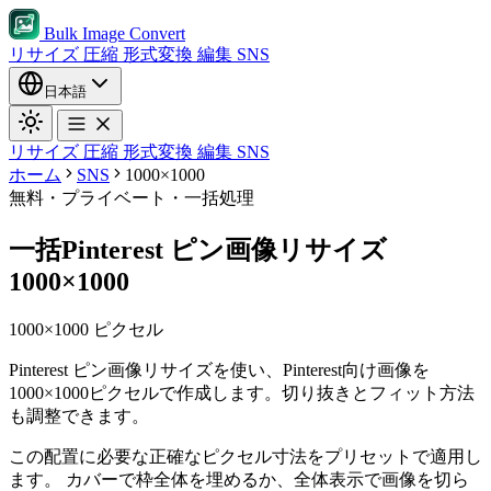
Bulk Image Convert
リサイズ
圧縮
形式変換
編集
SNS
日本語
リサイズ
圧縮
形式変換
編集
SNS
ホーム
SNS
1000×1000
無料・プライベート・一括処理
一括Pinterest ピン画像リサイズ
1000×1000
1000×1000 ピクセル
Pinterest ピン画像リサイズを使い、Pinterest向け画像を
1000×1000ピクセルで作成します。切り抜きとフィット方法
も調整できます。
この配置に必要な正確なピクセル寸法をプリセットで適用し
ます。
カバーで枠全体を埋めるか、全体表示で画像を切ら