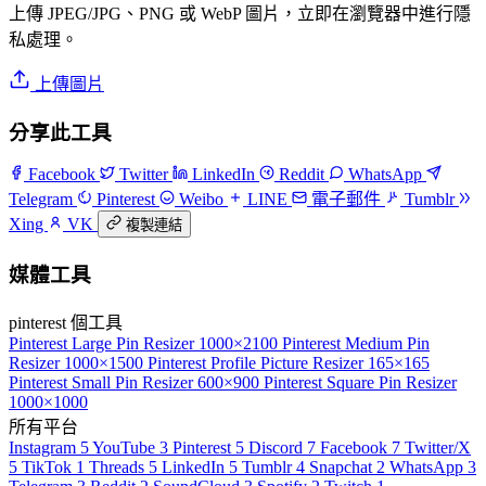
上傳 JPEG/JPG、PNG 或 WebP 圖片，立即在瀏覽器中進行隱
私處理。
上傳圖片
分享此工具
Facebook
Twitter
LinkedIn
Reddit
WhatsApp
Telegram
Pinterest
Weibo
LINE
電子郵件
Tumblr
Xing
VK
複製連結
媒體工具
pinterest 個工具
Pinterest Large Pin Resizer
1000×2100
Pinterest Medium Pin
Resizer
1000×1500
Pinterest Profile Picture Resizer
165×165
Pinterest Small Pin Resizer
600×900
Pinterest Square Pin Resizer
1000×1000
所有平台
Instagram
5
YouTube
3
Pinterest
5
Discord
7
Facebook
7
Twitter/X
5
TikTok
1
Threads
5
LinkedIn
5
Tumblr
4
Snapchat
2
WhatsApp
3