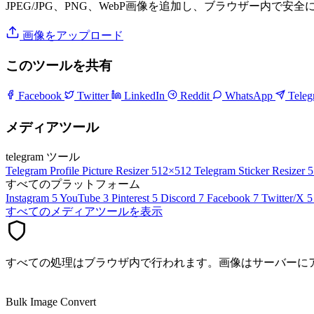
JPEG/JPG、PNG、WebP画像を追加し、ブラウザー内で安
画像をアップロード
このツールを共有
Facebook
Twitter
LinkedIn
Reddit
WhatsApp
Tele
メディアツール
telegram ツール
Telegram Profile Picture Resizer
512×512
Telegram Sticker Resizer
5
すべてのプラットフォーム
Instagram
5
YouTube
3
Pinterest
5
Discord
7
Facebook
7
Twitter/X
5
すべてのメディアツールを表示
すべての処理はブラウザ内で行われます。画像はサーバーに
Bulk Image Convert