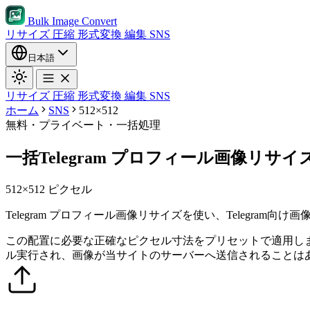
Bulk Image Convert
リサイズ
圧縮
形式変換
編集
SNS
日本語
リサイズ
圧縮
形式変換
編集
SNS
ホーム
SNS
512×512
無料・プライベート・一括処理
一括Telegram プロフィール画像リサイズ 5
512×512 ピクセル
Telegram プロフィール画像リサイズを使い、Telegram
この配置に必要な正確なピクセル寸法をプリセットで適用し
ル実行され、画像が当サイトのサーバーへ送信されることは