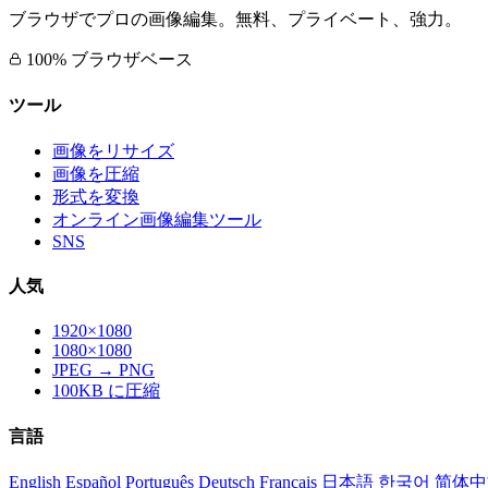
ブラウザでプロの画像編集。無料、プライベート、強力。
100% ブラウザベース
ツール
画像をリサイズ
画像を圧縮
形式を変換
オンライン画像編集ツール
SNS
人気
1920×1080
1080×1080
JPEG → PNG
100KB に圧縮
言語
English
Español
Português
Deutsch
Français
日本語
한국어
简体