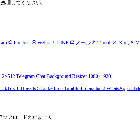
全に処理してください。
gram
Pinterest
Weibo
LINE
メール
Tumblr
Xing
V
12×512
Telegram Chat Background Resizer
1080×1920
TikTok
1
Threads
5
LinkedIn
5
Tumblr
4
Snapchat
2
WhatsApp
3
Tel
アップロードされません。