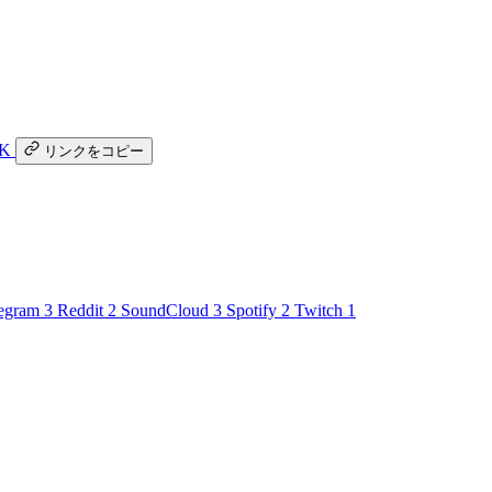
K
リンクをコピー
egram
3
Reddit
2
SoundCloud
3
Spotify
2
Twitch
1