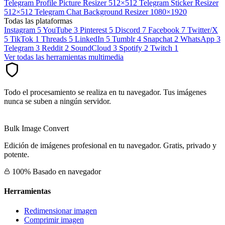
Telegram Profile Picture Resizer
512×512
Telegram Sticker Resizer
512×512
Telegram Chat Background Resizer
1080×1920
Todas las plataformas
Instagram
5
YouTube
3
Pinterest
5
Discord
7
Facebook
7
Twitter/X
5
TikTok
1
Threads
5
LinkedIn
5
Tumblr
4
Snapchat
2
WhatsApp
3
Telegram
3
Reddit
2
SoundCloud
3
Spotify
2
Twitch
1
Ver todas las herramientas multimedia
Todo el procesamiento se realiza en tu navegador. Tus imágenes
nunca se suben a ningún servidor.
Bulk Image Convert
Edición de imágenes profesional en tu navegador. Gratis, privado y
potente.
100% Basado en navegador
Herramientas
Redimensionar imagen
Comprimir imagen