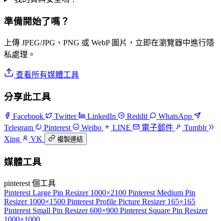
準備開始了嗎？
上傳 JPEG/JPG、PNG 或 WebP 圖片，立即在瀏覽器中進行隱
私處理。
查看所有媒體工具
分享此工具
Facebook
Twitter
LinkedIn
Reddit
WhatsApp
Telegram
Pinterest
Weibo
LINE
電子郵件
Tumblr
Xing
VK
複製連結
媒體工具
pinterest 個工具
Pinterest Large Pin Resizer
1000×2100
Pinterest Medium Pin
Resizer
1000×1500
Pinterest Profile Picture Resizer
165×165
Pinterest Small Pin Resizer
600×900
Pinterest Square Pin Resizer
1000×1000