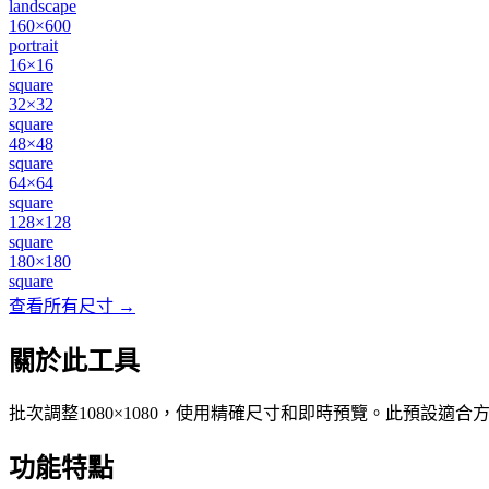
landscape
160×600
portrait
16×16
square
32×32
square
48×48
square
64×64
square
128×128
square
180×180
square
查看所有尺寸 →
關於此工具
批次調整1080×1080，使用精確尺寸和即時預覽。此預設
功能特點