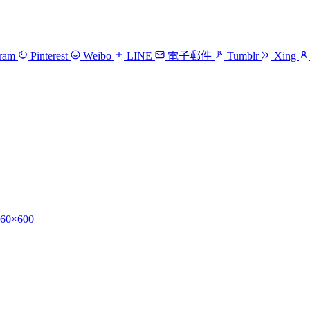
gram
Pinterest
Weibo
LINE
電子郵件
Tumblr
Xing
160×600