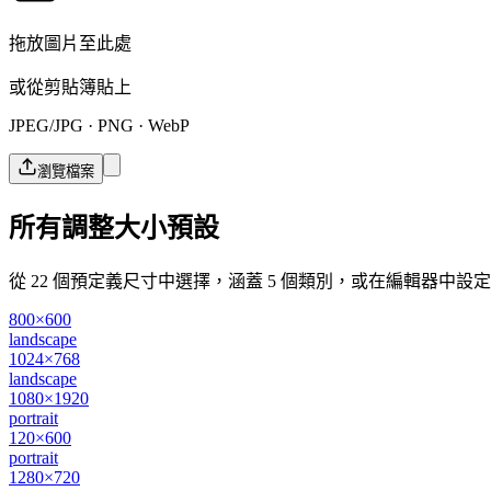
拖放圖片至此處
或從剪貼簿貼上
JPEG/JPG · PNG · WebP
瀏覽檔案
所有調整大小預設
從 22 個預定義尺寸中選擇，涵蓋 5 個類別，或在編輯器中設
800×600
landscape
1024×768
landscape
1080×1920
portrait
120×600
portrait
1280×720