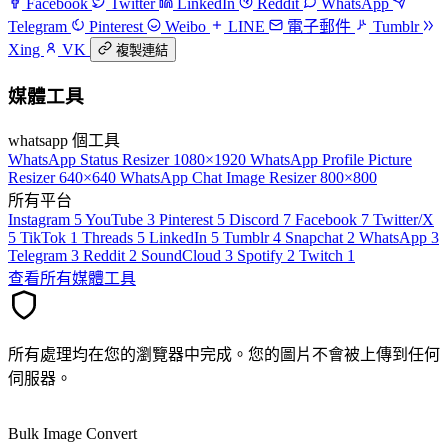
Facebook
Twitter
LinkedIn
Reddit
WhatsApp
Telegram
Pinterest
Weibo
LINE
電子郵件
Tumblr
Xing
VK
複製連結
媒體工具
whatsapp 個工具
WhatsApp Status Resizer
1080×1920
WhatsApp Profile Picture
Resizer
640×640
WhatsApp Chat Image Resizer
800×800
所有平台
Instagram
5
YouTube
3
Pinterest
5
Discord
7
Facebook
7
Twitter/X
5
TikTok
1
Threads
5
LinkedIn
5
Tumblr
4
Snapchat
2
WhatsApp
3
Telegram
3
Reddit
2
SoundCloud
3
Spotify
2
Twitch
1
查看所有媒體工具
所有處理均在您的瀏覽器中完成。您的圖片不會被上傳到任何
伺服器。
Bulk Image Convert