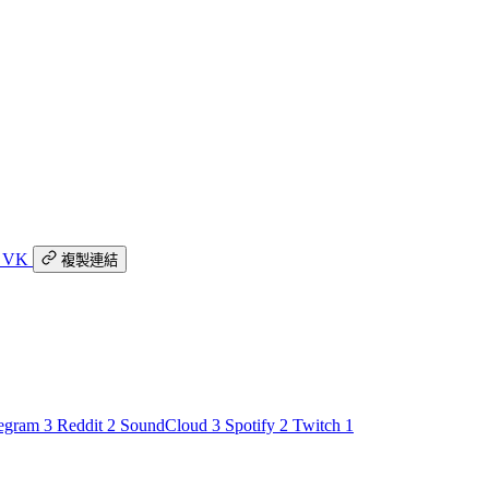
VK
複製連結
egram
3
Reddit
2
SoundCloud
3
Spotify
2
Twitch
1