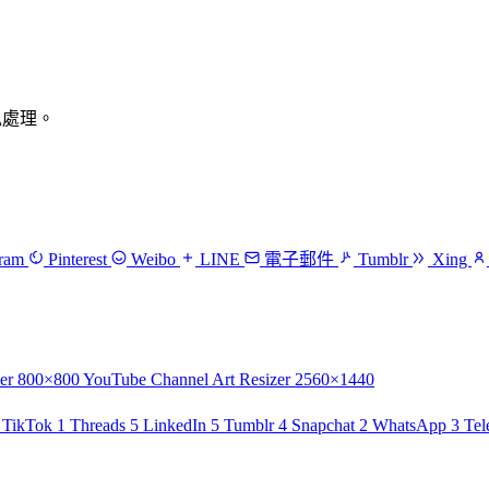
隱私處理。
gram
Pinterest
Weibo
LINE
電子郵件
Tumblr
Xing
er
800×800
YouTube Channel Art Resizer
2560×1440
TikTok
1
Threads
5
LinkedIn
5
Tumblr
4
Snapchat
2
WhatsApp
3
Tel