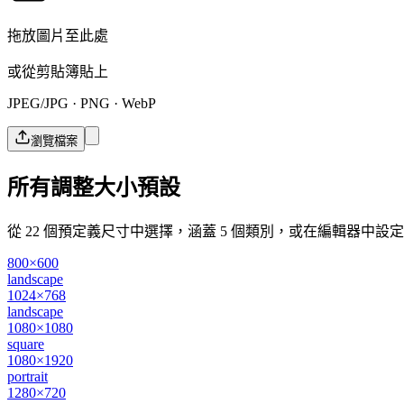
拖放圖片至此處
或從剪貼簿貼上
JPEG/JPG · PNG · WebP
瀏覽檔案
所有調整大小預設
從 22 個預定義尺寸中選擇，涵蓋 5 個類別，或在編輯器中設
800×600
landscape
1024×768
landscape
1080×1080
square
1080×1920
portrait
1280×720