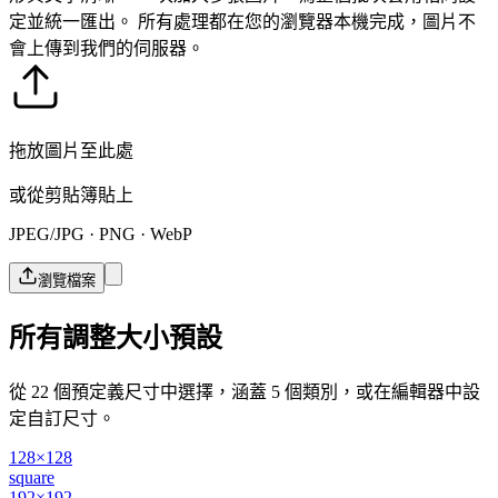
定並統一匯出。
所有處理都在您的瀏覽器本機完成，圖片不
會上傳到我們的伺服器。
拖放圖片至此處
或從剪貼簿貼上
JPEG/JPG · PNG · WebP
瀏覽檔案
所有調整大小預設
從 22 個預定義尺寸中選擇，涵蓋 5 個類別，或在編輯器中設
定自訂尺寸。
128×128
square
192×192