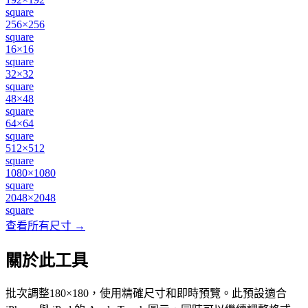
square
256×256
square
16×16
square
32×32
square
48×48
square
64×64
square
512×512
square
1080×1080
square
2048×2048
square
查看所有尺寸 →
關於此工具
批次調整180×180，使用精確尺寸和即時預覽。此預設適合