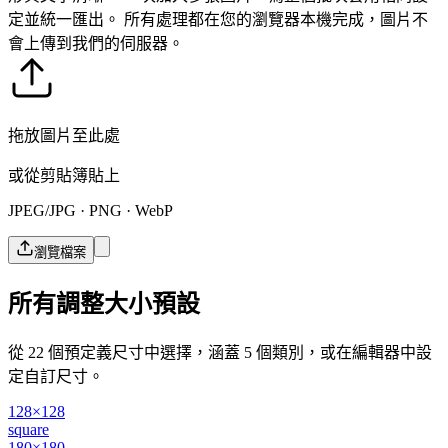
定並統一匯出。
所有處理都在您的瀏覽器本機完成，圖片不
會上傳到我們的伺服器。
拖放圖片至此處
或從剪貼簿貼上
JPEG/JPG · PNG · WebP
瀏覽檔案
所有調整大小預設
從 22 個預定義尺寸中選擇，涵蓋 5 個類別，或在編輯器中設
定自訂尺寸。
128×128
square
180×180