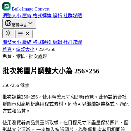
Bulk Image Convert
調整大小
壓縮
格式轉換
編輯
社群媒體
繁體中文
調整大小
壓縮
格式轉換
編輯
社群媒體
首頁
調整大小
256×256
免費 · 隱私 · 批次處理
批次將圖片調整大小為 256×256
256×256 像素
批次調整256×256，使用精確尺寸和即時預覽。此預設適合社
群圖示和高解析應用程式素材，同時可以繼續調整格式、適配
方式和品質。
使用瀏覽器高品質重新取樣，在目標尺寸下盡量保持照片、圖
形與文字清晰。
一次加入多張圖片，為整個批次套用相同設