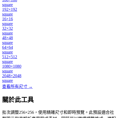
square
192×192
square
16×16
square
32×32
square
48×48
square
64×64
square
512×512
square
1080×1080
square
2048×2048
square
查看所有尺寸 →
關於此工具
批次調整256×256，使用精確尺寸和即時預覽。此預設適合社