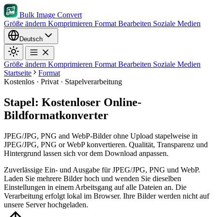
Bulk Image Convert
Größe ändern
Komprimieren
Format
Bearbeiten
Soziale Medien
Deutsch
Größe ändern
Komprimieren
Format
Bearbeiten
Soziale Medien
Startseite
Format
Kostenlos · Privat · Stapelverarbeitung
Stapel: Kostenloser Online-
Bildformatkonverter
JPEG/JPG, PNG and WebP-Bilder ohne Upload stapelweise in
JPEG/JPG, PNG or WebP konvertieren. Qualität, Transparenz und
Hintergrund lassen sich vor dem Download anpassen.
Zuverlässige Ein- und Ausgabe für JPEG/JPG, PNG und WebP.
Laden Sie mehrere Bilder hoch und wenden Sie dieselben
Einstellungen in einem Arbeitsgang auf alle Dateien an.
Die
Verarbeitung erfolgt lokal im Browser. Ihre Bilder werden nicht auf
unsere Server hochgeladen.