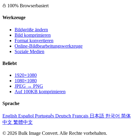
100% Browserbasiert
Werkzeuge
Bildgröße ändern
Bild komprimieren
Format konvertieren
Online-Bildbearbeitungswerkzeuge
Soziale Medien
Beliebt
1920×1080
1080×1080
JPEG → PNG
Auf 100KB komprimieren
Sprache
English
Español
Português
Deutsch
Français
日本語
한국어
简体
中文
繁體中文
© 2026 Bulk Image Convert. Alle Rechte vorbehalten.