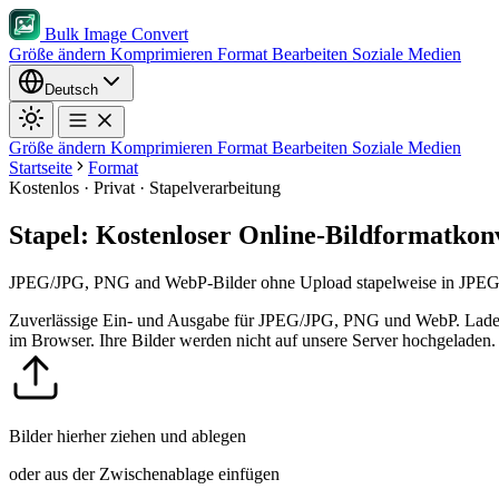
Bulk Image Convert
Größe ändern
Komprimieren
Format
Bearbeiten
Soziale Medien
Deutsch
Größe ändern
Komprimieren
Format
Bearbeiten
Soziale Medien
Startseite
Format
Kostenlos · Privat · Stapelverarbeitung
Stapel: Kostenloser Online-Bildformatkon
JPEG/JPG, PNG and WebP-Bilder ohne Upload stapelweise in JPEG/J
Zuverlässige Ein- und Ausgabe für JPEG/JPG, PNG und WebP.
Lade
im Browser. Ihre Bilder werden nicht auf unsere Server hochgeladen.
Bilder hierher ziehen und ablegen
oder aus der Zwischenablage einfügen