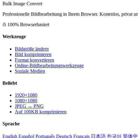
Bulk Image Convert
Professionelle Bildbearbeitung in Ihrem Browser. Kostenlos, privat un
100% Browserbasiert
Werkzeuge
Bildgröße ändern
Bild komprimieren
Format konvertieren
Online-Bildbearbeitungswerkzeuge
Soziale Medien
Beliebt
1920×1080
1080×1080
JPEG → PNG
Auf 100KB komprimieren
Sprache
English
Español
Português
Deutsch
Français
日本語
한국어
简体