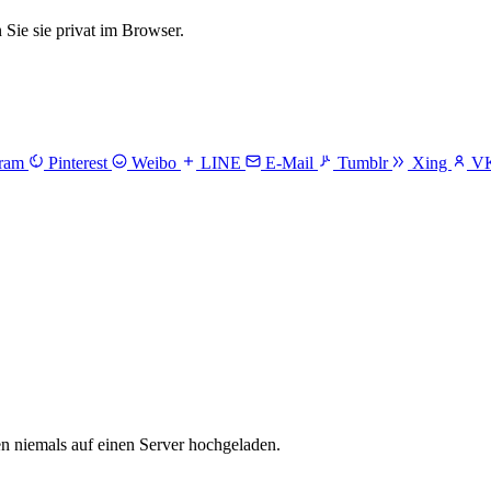
ie sie privat im Browser.
gram
Pinterest
Weibo
LINE
E-Mail
Tumblr
Xing
V
en niemals auf einen Server hochgeladen.