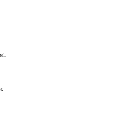
al.
r.