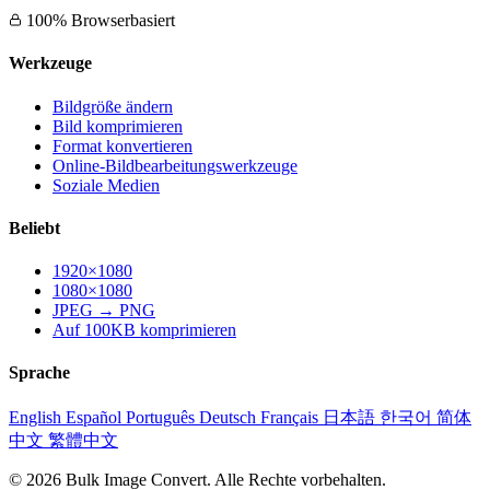
100% Browserbasiert
Werkzeuge
Bildgröße ändern
Bild komprimieren
Format konvertieren
Online-Bildbearbeitungswerkzeuge
Soziale Medien
Beliebt
1920×1080
1080×1080
JPEG → PNG
Auf 100KB komprimieren
Sprache
English
Español
Português
Deutsch
Français
日本語
한국어
简体
中文
繁體中文
© 2026 Bulk Image Convert. Alle Rechte vorbehalten.