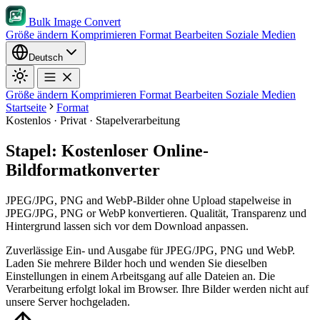
Bulk Image Convert
Größe ändern
Komprimieren
Format
Bearbeiten
Soziale Medien
Deutsch
Größe ändern
Komprimieren
Format
Bearbeiten
Soziale Medien
Startseite
Format
Kostenlos · Privat · Stapelverarbeitung
Stapel: Kostenloser Online-
Bildformatkonverter
JPEG/JPG, PNG and WebP-Bilder ohne Upload stapelweise in
JPEG/JPG, PNG or WebP konvertieren. Qualität, Transparenz und
Hintergrund lassen sich vor dem Download anpassen.
Zuverlässige Ein- und Ausgabe für JPEG/JPG, PNG und WebP.
Laden Sie mehrere Bilder hoch und wenden Sie dieselben
Einstellungen in einem Arbeitsgang auf alle Dateien an.
Die
Verarbeitung erfolgt lokal im Browser. Ihre Bilder werden nicht auf
unsere Server hochgeladen.