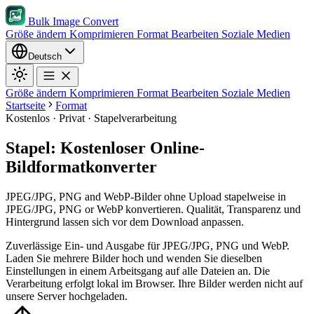
Bulk Image Convert
Größe ändern
Komprimieren
Format
Bearbeiten
Soziale Medien
Deutsch
Größe ändern
Komprimieren
Format
Bearbeiten
Soziale Medien
Startseite
Format
Kostenlos · Privat · Stapelverarbeitung
Stapel: Kostenloser Online-
Bildformatkonverter
JPEG/JPG, PNG and WebP-Bilder ohne Upload stapelweise in
JPEG/JPG, PNG or WebP konvertieren. Qualität, Transparenz und
Hintergrund lassen sich vor dem Download anpassen.
Zuverlässige Ein- und Ausgabe für JPEG/JPG, PNG und WebP.
Laden Sie mehrere Bilder hoch und wenden Sie dieselben
Einstellungen in einem Arbeitsgang auf alle Dateien an.
Die
Verarbeitung erfolgt lokal im Browser. Ihre Bilder werden nicht auf
unsere Server hochgeladen.