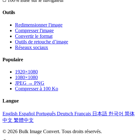
100% Basé sur le navigateur
Outils
Redimensionner l'image
Compresser l'image
Convertir le format
Outils de retouche d’image
Réseaux sociaux
Populaire
1920×1080
1080×1080
JPEG → PNG
Compresser à 100 Ko
Langue
English
Español
Português
Deutsch
Français
日本語
한국어
简体
中文
繁體中文
© 2026 Bulk Image Convert. Tous droits réservés.