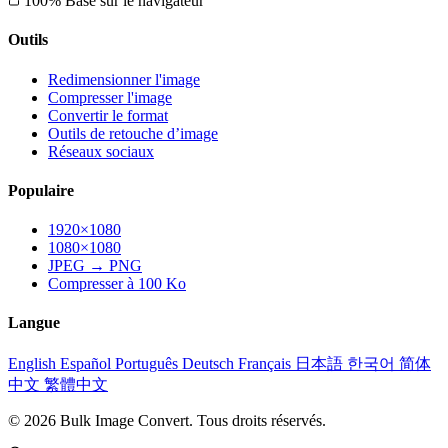
100% Basé sur le navigateur
Outils
Redimensionner l'image
Compresser l'image
Convertir le format
Outils de retouche d’image
Réseaux sociaux
Populaire
1920×1080
1080×1080
JPEG → PNG
Compresser à 100 Ko
Langue
English
Español
Português
Deutsch
Français
日本語
한국어
简体
中文
繁體中文
© 2026 Bulk Image Convert. Tous droits réservés.