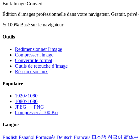
Bulk Image Convert
Édition d'images professionnelle dans votre navigateur. Gratuit, privé 
100% Basé sur le navigateur
Outils
Redimensionner l'image
Compresser l'image
Convertir le format
Outils de retouche d’image
Réseaux sociaux
Populaire
1920×1080
1080×1080
JPEG → PNG
Compresser à 100 Ko
Langue
English
Español
Português
Deutsch
Français
日本語
한국어
简体