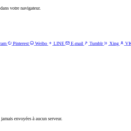
dans votre navigateur.
gram
Pinterest
Weibo
LINE
E-mail
Tumblr
Xing
V
t jamais envoyées à aucun serveur.