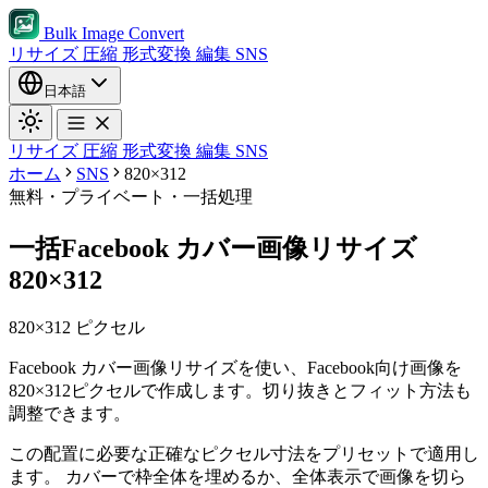
Bulk Image Convert
リサイズ
圧縮
形式変換
編集
SNS
日本語
リサイズ
圧縮
形式変換
編集
SNS
ホーム
SNS
820×312
無料・プライベート・一括処理
一括Facebook カバー画像リサイズ
820×312
820×312 ピクセル
Facebook カバー画像リサイズを使い、Facebook向け画像を
820×312ピクセルで作成します。切り抜きとフィット方法も
調整できます。
この配置に必要な正確なピクセル寸法をプリセットで適用し
ます。
カバーで枠全体を埋めるか、全体表示で画像を切ら