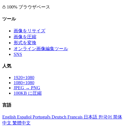
100% ブラウザベース
ツール
画像をリサイズ
画像を圧縮
形式を変換
オンライン画像編集ツール
SNS
人気
1920×1080
1080×1080
JPEG → PNG
100KB に圧縮
言語
English
Español
Português
Deutsch
Français
日本語
한국어
简体
中文
繁體中文