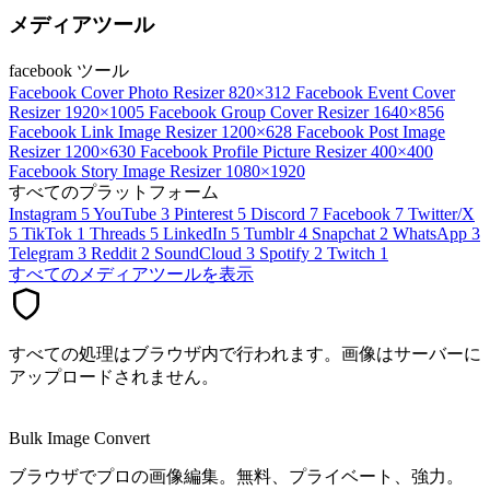
メディアツール
facebook ツール
Facebook Cover Photo Resizer
820×312
Facebook Event Cover
Resizer
1920×1005
Facebook Group Cover Resizer
1640×856
Facebook Link Image Resizer
1200×628
Facebook Post Image
Resizer
1200×630
Facebook Profile Picture Resizer
400×400
Facebook Story Image Resizer
1080×1920
すべてのプラットフォーム
Instagram
5
YouTube
3
Pinterest
5
Discord
7
Facebook
7
Twitter/X
5
TikTok
1
Threads
5
LinkedIn
5
Tumblr
4
Snapchat
2
WhatsApp
3
Telegram
3
Reddit
2
SoundCloud
3
Spotify
2
Twitch
1
すべてのメディアツールを表示
すべての処理はブラウザ内で行われます。画像はサーバーに
アップロードされません。
Bulk Image Convert
ブラウザでプロの画像編集。無料、プライベート、強力。