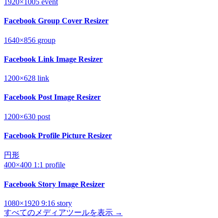
1920×1005
event
Facebook Group Cover Resizer
1640×856
group
Facebook Link Image Resizer
1200×628
link
Facebook Post Image Resizer
1200×630
post
Facebook Profile Picture Resizer
円形
400×400
1:1
profile
Facebook Story Image Resizer
1080×1920
9:16
story
すべてのメディアツールを表示 →