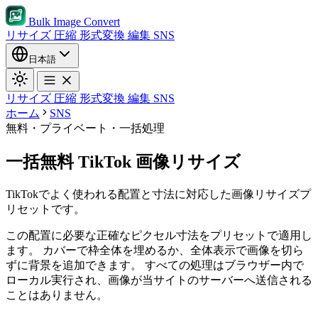
Bulk Image Convert
リサイズ
圧縮
形式変換
編集
SNS
日本語
リサイズ
圧縮
形式変換
編集
SNS
ホーム
SNS
無料・プライベート・一括処理
一括無料 TikTok 画像リサイズ
TikTokでよく使われる配置と寸法に対応した画像リサイズプ
リセットです。
この配置に必要な正確なピクセル寸法をプリセットで適用し
ます。
カバーで枠全体を埋めるか、全体表示で画像を切ら
ずに背景を追加できます。
すべての処理はブラウザー内で
ローカル実行され、画像が当サイトのサーバーへ送信される
ことはありません。