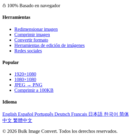
100% Basado en navegador
Herramientas
Redimensionar imagen
Comprimir imagen
Convertir formato
Herramientas de edición de imágenes
Redes sociales
Popular
1920×1080
1080×1080
JPEG → PNG
Comprimir a 100KB
Idioma
English
Español
Português
Deutsch
Français
日本語
한국어
简体
中文
繁體中文
© 2026 Bulk Image Convert. Todos los derechos reservados.