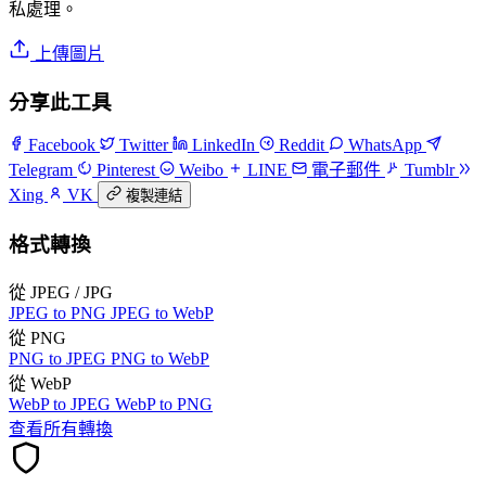
私處理。
上傳圖片
分享此工具
Facebook
Twitter
LinkedIn
Reddit
WhatsApp
Telegram
Pinterest
Weibo
LINE
電子郵件
Tumblr
Xing
VK
複製連結
格式轉換
從 JPEG / JPG
JPEG to PNG
JPEG to WebP
從 PNG
PNG to JPEG
PNG to WebP
從 WebP
WebP to JPEG
WebP to PNG
查看所有轉換