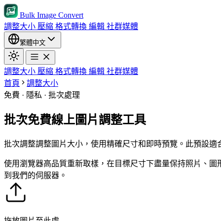
Bulk Image Convert
調整大小
壓縮
格式轉換
編輯
社群媒體
繁體中文
調整大小
壓縮
格式轉換
編輯
社群媒體
首頁
調整大小
免費 · 隱私 · 批次處理
批次免費線上圖片調整工具
批次調整調整圖片大小，使用精確尺寸和即時預覽。此預設適
使用瀏覽器高品質重新取樣，在目標尺寸下盡量保持照片、圖
到我們的伺服器。
拖放圖片至此處