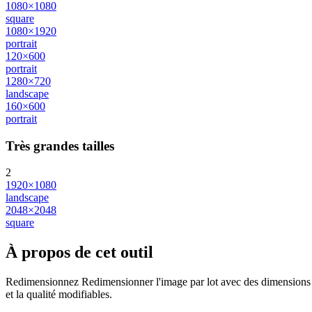
1080×1080
square
1080×1920
portrait
120×600
portrait
1280×720
landscape
160×600
portrait
Très grandes tailles
2
1920×1080
landscape
2048×2048
square
À propos de cet outil
Redimensionnez Redimensionner l'image par lot avec des dimensions exa
et la qualité modifiables.