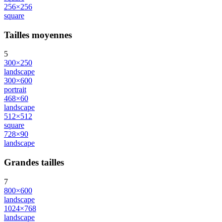
256×256
square
Tailles moyennes
5
300×250
landscape
300×600
portrait
468×60
landscape
512×512
square
728×90
landscape
Grandes tailles
7
800×600
landscape
1024×768
landscape