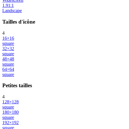
Widescreen
1.91:1
Landscape
Tailles d'icône
4
16×16
square
32×32
square
48×48
square
64×64
square
Petites tailles
4
128×128
square
180×180
square
192×192
square