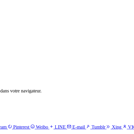
dans votre navigateur.
gram
Pinterest
Weibo
LINE
E-mail
Tumblr
Xing
V