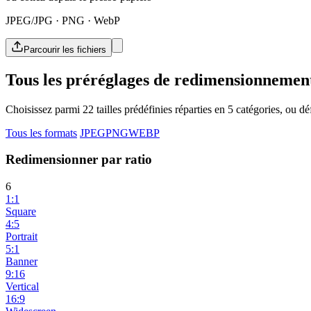
JPEG/JPG · PNG · WebP
Parcourir les fichiers
Tous les préréglages de redimensionnemen
Choisissez parmi 22 tailles prédéfinies réparties en 5 catégories, ou dé
Tous les formats
JPEG
PNG
WEBP
Redimensionner par ratio
6
1:1
Square
4:5
Portrait
5:1
Banner
9:16
Vertical
16:9