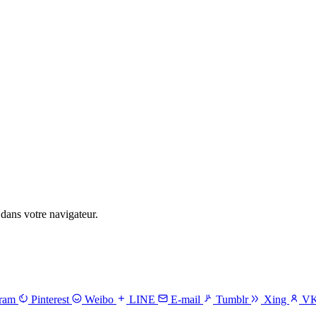
dans votre navigateur.
gram
Pinterest
Weibo
LINE
E-mail
Tumblr
Xing
V