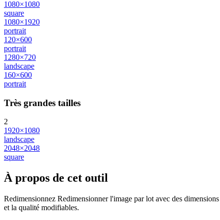
1080×1080
square
1080×1920
portrait
120×600
portrait
1280×720
landscape
160×600
portrait
Très grandes tailles
2
1920×1080
landscape
2048×2048
square
À propos de cet outil
Redimensionnez Redimensionner l'image par lot avec des dimensions exa
et la qualité modifiables.