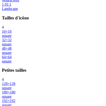
Widescreen
1.91:1
Landscape
Tailles d'icône
4
16×16
square
32×32
square
48×48
square
64×64
square
Petites tailles
4
128×128
square
180×180
square
192×192
square