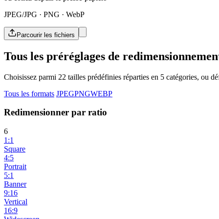
JPEG/JPG · PNG · WebP
Parcourir les fichiers
Tous les préréglages de redimensionnemen
Choisissez parmi 22 tailles prédéfinies réparties en 5 catégories, ou dé
Tous les formats
JPEG
PNG
WEBP
Redimensionner par ratio
6
1:1
Square
4:5
Portrait
5:1
Banner
9:16
Vertical
16:9