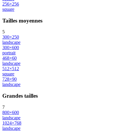
256×256
square
Tailles moyennes
5
300×250
landscape
300×600
portrait
468×60
landscape
512×512
square
728×90
landscape
Grandes tailles
7
800×600
landscape
1024×768
landscape