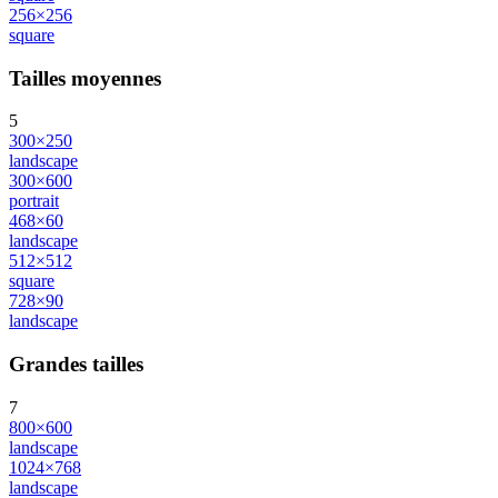
256×256
square
Tailles moyennes
5
300×250
landscape
300×600
portrait
468×60
landscape
512×512
square
728×90
landscape
Grandes tailles
7
800×600
landscape
1024×768
landscape