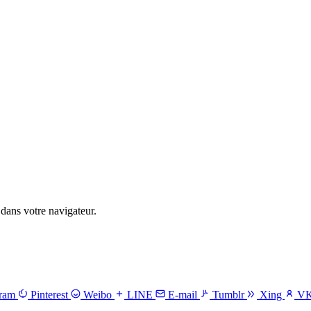
dans votre navigateur.
gram
Pinterest
Weibo
LINE
E-mail
Tumblr
Xing
V