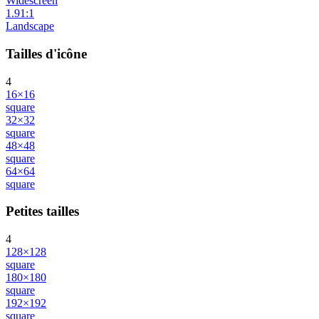
Widescreen
1.91:1
Landscape
Tailles d'icône
4
16×16
square
32×32
square
48×48
square
64×64
square
Petites tailles
4
128×128
square
180×180
square
192×192
square