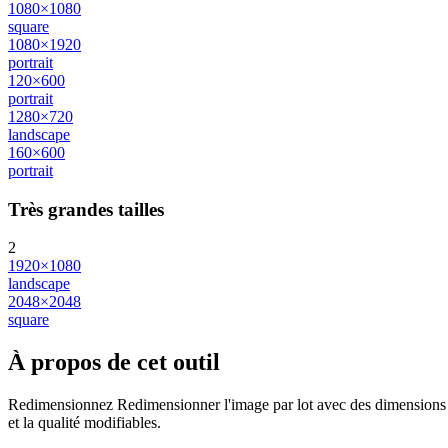
1080×1080
square
1080×1920
portrait
120×600
portrait
1280×720
landscape
160×600
portrait
Très grandes tailles
2
1920×1080
landscape
2048×2048
square
À propos de cet outil
Redimensionnez Redimensionner l'image par lot avec des dimensions exa
et la qualité modifiables.