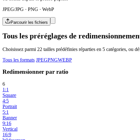
JPEG/JPG · PNG · WebP
Parcourir les fichiers
Tous les préréglages de redimensionnemen
Choisissez parmi 22 tailles prédéfinies réparties en 5 catégories, ou dé
Tous les formats
JPEG
PNG
WEBP
Redimensionner par ratio
6
1:1
Square
4:5
Portrait
5:1
Banner
9:16
Vertical
16:9