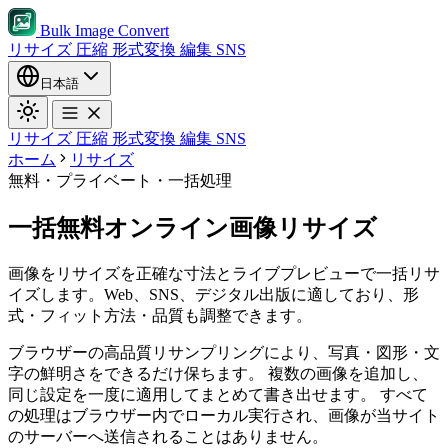
Bulk Image Convert
リサイズ
圧縮
形式変換
編集
SNS
日本語
リサイズ
圧縮
形式変換
編集
SNS
ホーム
リサイズ
無料・プライベート・一括処理
一括無料オンライン画像リサイズ
画像をリサイズを正確な寸法とライブプレビューで一括リサ
イズします。Web、SNS、デジタル出版に適しており、形
式・フィット方法・品質も調整できます。
ブラウザーの高品質リサンプリングにより、写真・図形・文
字の鮮明さをできるだけ保ちます。
複数の画像を追加し、
同じ設定を一度に適用してまとめて書き出せます。
すべて
の処理はブラウザー内でローカル実行され、画像が当サイト
のサーバーへ送信されることはありません。