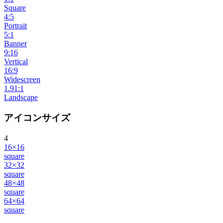
Square
4:5
Portrait
5:1
Banner
9:16
Vertical
16:9
Widescreen
1.91:1
Landscape
アイコンサイズ
4
16×16
square
32×32
square
48×48
square
64×64
square