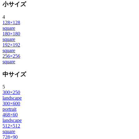
小サイズ
4
128×128
square
180×180
square
192×192
square
256×256
square
中サイズ
5
300×250
landscape
300×600
portrait
468×60
landscape
512×512
square
728×90