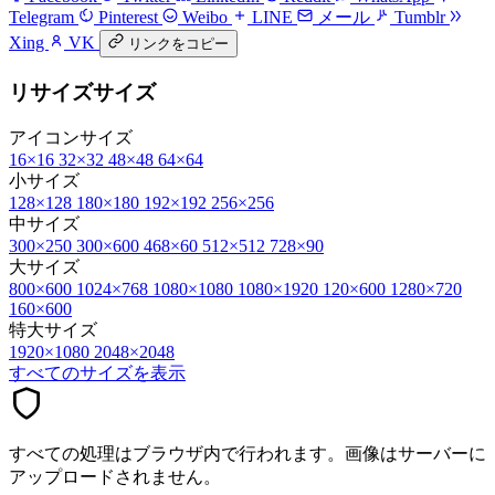
Telegram
Pinterest
Weibo
LINE
メール
Tumblr
Xing
VK
リンクをコピー
リサイズサイズ
アイコンサイズ
16×16
32×32
48×48
64×64
小サイズ
128×128
180×180
192×192
256×256
中サイズ
300×250
300×600
468×60
512×512
728×90
大サイズ
800×600
1024×768
1080×1080
1080×1920
120×600
1280×720
160×600
特大サイズ
1920×1080
2048×2048
すべてのサイズを表示
すべての処理はブラウザ内で行われます。画像はサーバーに
アップロードされません。