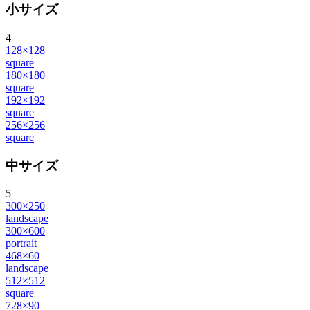
小サイズ
4
128×128
square
180×180
square
192×192
square
256×256
square
中サイズ
5
300×250
landscape
300×600
portrait
468×60
landscape
512×512
square
728×90