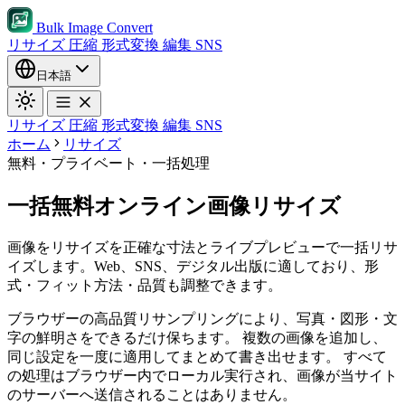
Bulk Image Convert
リサイズ
圧縮
形式変換
編集
SNS
日本語
リサイズ
圧縮
形式変換
編集
SNS
ホーム
リサイズ
無料・プライベート・一括処理
一括無料オンライン画像リサイズ
画像をリサイズを正確な寸法とライブプレビューで一括リサ
イズします。Web、SNS、デジタル出版に適しており、形
式・フィット方法・品質も調整できます。
ブラウザーの高品質リサンプリングにより、写真・図形・文
字の鮮明さをできるだけ保ちます。
複数の画像を追加し、
同じ設定を一度に適用してまとめて書き出せます。
すべて
の処理はブラウザー内でローカル実行され、画像が当サイト
のサーバーへ送信されることはありません。