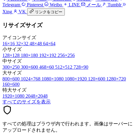
Telegram
Pinterest
Weibo
LINE
メール
Tumblr
Xing
VK
リンクをコピー
リサイズサイズ
アイコンサイズ
16×16
32×32
48×48
64×64
小サイズ
128×128
180×180
192×192
256×256
中サイズ
300×250
300×600
468×60
512×512
728×90
大サイズ
800×600
1024×768
1080×1080
1080×1920
120×600
1280×720
160×600
特大サイズ
1920×1080
2048×2048
すべてのサイズを表示
すべての処理はブラウザ内で行われます。画像はサーバーに
アップロードされません。