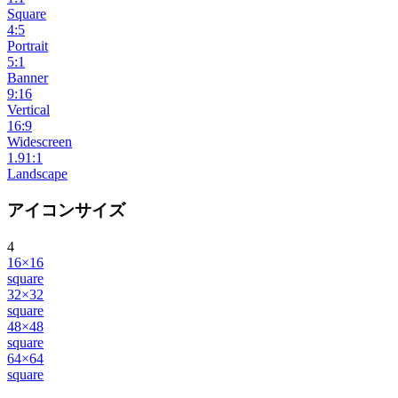
Square
4:5
Portrait
5:1
Banner
9:16
Vertical
16:9
Widescreen
1.91:1
Landscape
アイコンサイズ
4
16×16
square
32×32
square
48×48
square
64×64
square