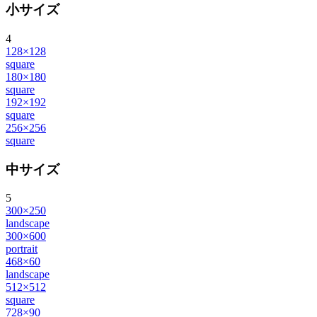
小サイズ
4
128×128
square
180×180
square
192×192
square
256×256
square
中サイズ
5
300×250
landscape
300×600
portrait
468×60
landscape
512×512
square
728×90