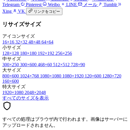
Telegram
Pinterest
Weibo
LINE
メール
Tumblr
Xing
VK
リンクをコピー
リサイズサイズ
アイコンサイズ
16×16
32×32
48×48
64×64
小サイズ
128×128
180×180
192×192
256×256
中サイズ
300×250
300×600
468×60
512×512
728×90
大サイズ
800×600
1024×768
1080×1080
1080×1920
120×600
1280×720
160×600
特大サイズ
1920×1080
2048×2048
すべてのサイズを表示
すべての処理はブラウザ内で行われます。画像はサーバーに
アップロードされません。