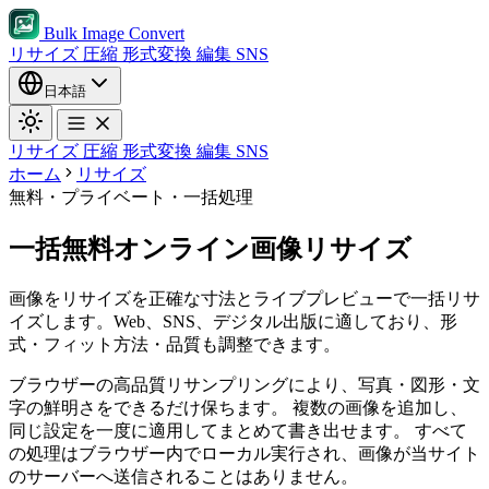
Bulk Image Convert
リサイズ
圧縮
形式変換
編集
SNS
日本語
リサイズ
圧縮
形式変換
編集
SNS
ホーム
リサイズ
無料・プライベート・一括処理
一括無料オンライン画像リサイズ
画像をリサイズを正確な寸法とライブプレビューで一括リサ
イズします。Web、SNS、デジタル出版に適しており、形
式・フィット方法・品質も調整できます。
ブラウザーの高品質リサンプリングにより、写真・図形・文
字の鮮明さをできるだけ保ちます。
複数の画像を追加し、
同じ設定を一度に適用してまとめて書き出せます。
すべて
の処理はブラウザー内でローカル実行され、画像が当サイト
のサーバーへ送信されることはありません。