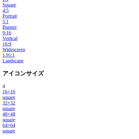
Square
4:5
Portrait
5:1
Banner
9:16
Vertical
16:9
Widescreen
1.91:1
Landscape
アイコンサイズ
4
16×16
square
32×32
square
48×48
square
64×64
square