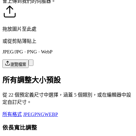
會上傳到我們的伺服器。
拖放圖片至此處
或從剪貼簿貼上
JPEG/JPG · PNG · WebP
瀏覽檔案
所有調整大小預設
從 22 個預定義尺寸中選擇，涵蓋 5 個類別，或在編輯器中設
定自訂尺寸。
所有格式
JPEG
PNG
WEBP
依長寬比調整