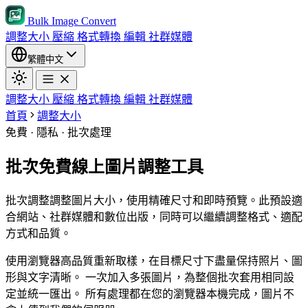
Bulk Image Convert
調整大小
壓縮
格式轉換
編輯
社群媒體
繁體中文
調整大小
壓縮
格式轉換
編輯
社群媒體
首頁
調整大小
免費 · 隱私 · 批次處理
批次免費線上圖片調整工具
批次調整調整圖片大小，使用精確尺寸和即時預覽。此預設適
合網站、社群媒體和數位出版，同時可以繼續調整格式、適配
方式和品質。
使用瀏覽器高品質重新取樣，在目標尺寸下盡量保持照片、圖
形與文字清晰。
一次加入多張圖片，為整個批次套用相同設
定並統一匯出。
所有處理都在您的瀏覽器本機完成，圖片不