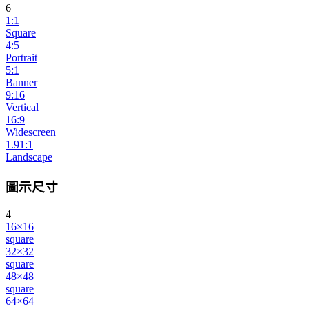
6
1:1
Square
4:5
Portrait
5:1
Banner
9:16
Vertical
16:9
Widescreen
1.91:1
Landscape
圖示尺寸
4
16×16
square
32×32
square
48×48
square
64×64