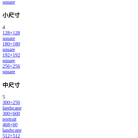
square
小尺寸
4
128×128
square
180×180
square
192×192
square
256×256
square
中尺寸
5
300×250
landscape
300×600
portrait
468×60
landscape
512×512