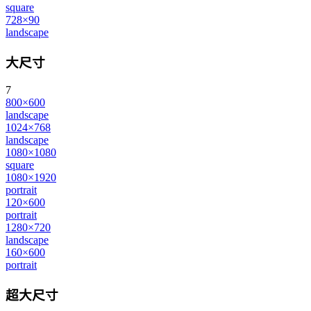
square
728×90
landscape
大尺寸
7
800×600
landscape
1024×768
landscape
1080×1080
square
1080×1920
portrait
120×600
portrait
1280×720
landscape
160×600
portrait
超大尺寸