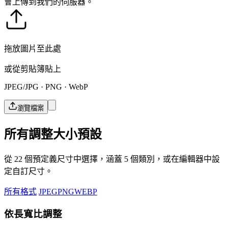
會上傳到我們的伺服器。
拖放圖片至此處
或從剪貼簿貼上
JPEG/JPG · PNG · WebP
瀏覽檔案
所有調整大小預設
從 22 個預定義尺寸中選擇，涵蓋 5 個類別，或在編輯器中設
定自訂尺寸。
所有格式
JPEG
PNG
WEBP
依長寬比調整