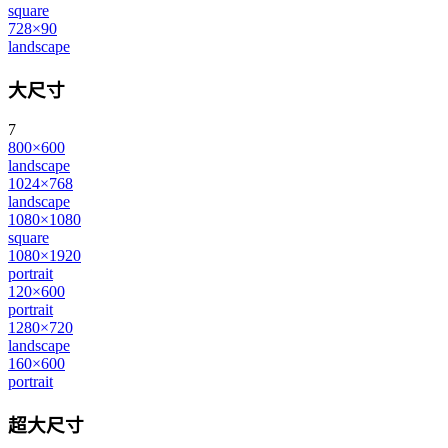
square
728×90
landscape
大尺寸
7
800×600
landscape
1024×768
landscape
1080×1080
square
1080×1920
portrait
120×600
portrait
1280×720
landscape
160×600
portrait
超大尺寸