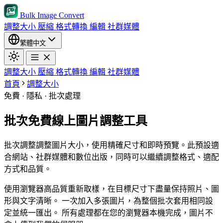
Bulk Image Convert
調整大小
壓縮
格式轉換
編輯
社群媒體
繁體中文
調整大小
壓縮
格式轉換
編輯
社群媒體
首頁
調整大小
免費 · 隱私 · 批次處理
批次免費線上圖片調整工具
批次調整調整圖片大小，使用精確尺寸和即時預覽。此預設適
合網站、社群媒體和數位出版，同時可以繼續調整格式、適配
方式和品質。
使用瀏覽器高品質重新取樣，在目標尺寸下盡量保持照片、圖
形與文字清晰。
一次加入多張圖片，為整個批次套用相同設
定並統一匯出。
所有處理都在您的瀏覽器本機完成，圖片不