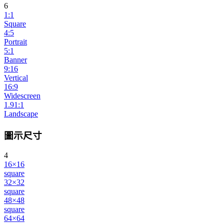
6
1:1
Square
4:5
Portrait
5:1
Banner
9:16
Vertical
16:9
Widescreen
1.91:1
Landscape
圖示尺寸
4
16×16
square
32×32
square
48×48
square
64×64