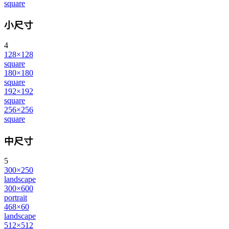
square
小尺寸
4
128×128
square
180×180
square
192×192
square
256×256
square
中尺寸
5
300×250
landscape
300×600
portrait
468×60
landscape
512×512