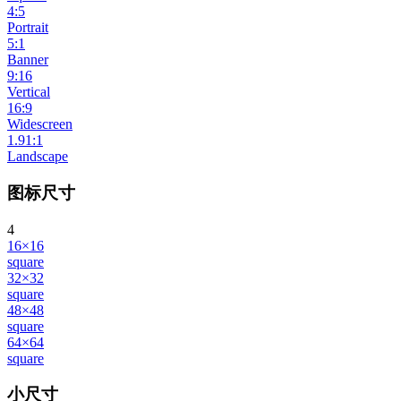
4:5
Portrait
5:1
Banner
9:16
Vertical
16:9
Widescreen
1.91:1
Landscape
图标尺寸
4
16×16
square
32×32
square
48×48
square
64×64
square
小尺寸