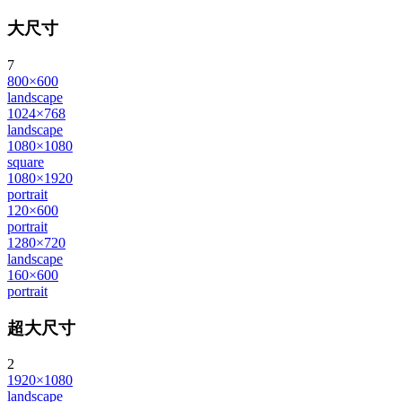
大尺寸
7
800×600
landscape
1024×768
landscape
1080×1080
square
1080×1920
portrait
120×600
portrait
1280×720
landscape
160×600
portrait
超大尺寸
2
1920×1080
landscape