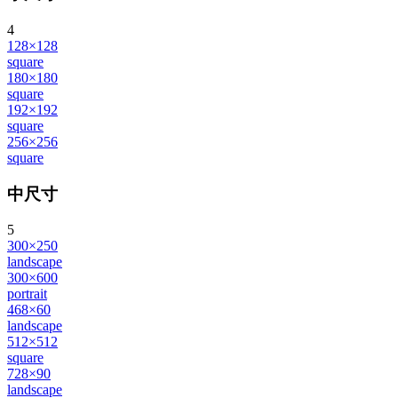
4
128×128
square
180×180
square
192×192
square
256×256
square
中尺寸
5
300×250
landscape
300×600
portrait
468×60
landscape
512×512
square
728×90
landscape