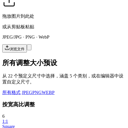
拖放图片到此处
或从剪贴板粘贴
JPEG/JPG · PNG · WebP
浏览文件
所有调整大小预设
从 22 个预定义尺寸中选择，涵盖 5 个类别，或在编辑器中设
置自定义尺寸。
所有格式
JPEG
PNG
WEBP
按宽高比调整
6
1:1
Square