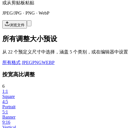
或从剪贴板粘贴
JPEG/JPG · PNG · WebP
浏览文件
所有调整大小预设
从 22 个预定义尺寸中选择，涵盖 5 个类别，或在编辑器中设
所有格式
JPEG
PNG
WEBP
按宽高比调整
6
1:1
Square
4:5
Portrait
5:1
Banner
9:16
Vertical