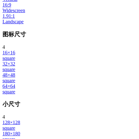
16:9
Widescreen
1.91:1
Landscape
图标尺寸
4
16×16
square
32×32
square
48×48
square
64×64
square
小尺寸
4
128×128
square
180×180