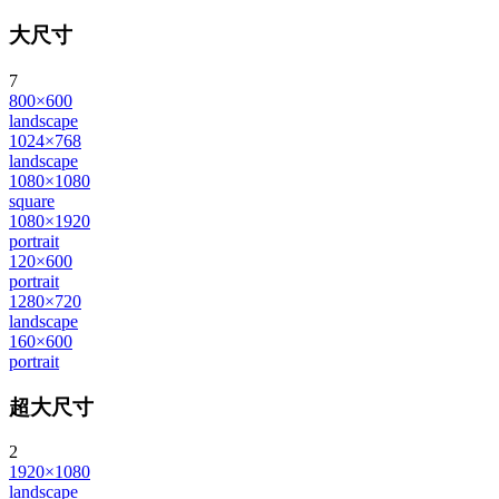
大尺寸
7
800×600
landscape
1024×768
landscape
1080×1080
square
1080×1920
portrait
120×600
portrait
1280×720
landscape
160×600
portrait
超大尺寸
2
1920×1080
landscape