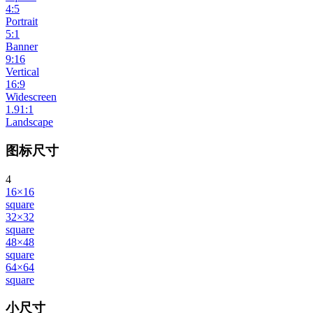
4:5
Portrait
5:1
Banner
9:16
Vertical
16:9
Widescreen
1.91:1
Landscape
图标尺寸
4
16×16
square
32×32
square
48×48
square
64×64
square
小尺寸