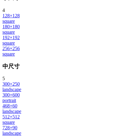
4
128×128
square
180×180
square
192×192
square
256×256
square
中尺寸
5
300×250
landscape
300×600
portrait
468×60
landscape
512×512
square
728×90
landscape