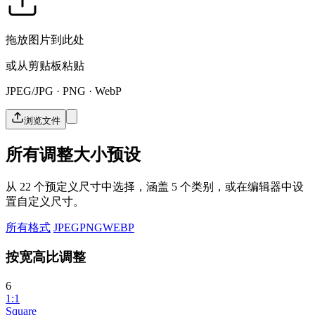
拖放图片到此处
或从剪贴板粘贴
JPEG/JPG · PNG · WebP
浏览文件
所有调整大小预设
从 22 个预定义尺寸中选择，涵盖 5 个类别，或在编辑器中设
置自定义尺寸。
所有格式
JPEG
PNG
WEBP
按宽高比调整
6
1:1
Square