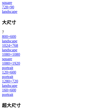
square
728×90
landscape
大尺寸
7
800×600
landscape
1024×768
landscape
1080×1080
square
1080×1920
portrait
120×600
portrait
1280×720
landscape
160×600
portrait
超大尺寸