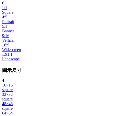
6
1:1
Square
4:5
Portrait
5:1
Banner
9:16
Vertical
16:9
Widescreen
1.91:1
Landscape
圖示尺寸
4
16×16
square
32×32
square
48×48
square
64×64