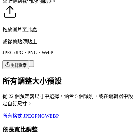
會上傳到我們的伺服器。
拖放圖片至此處
或從剪貼簿貼上
JPEG/JPG · PNG · WebP
瀏覽檔案
所有調整大小預設
從 22 個預定義尺寸中選擇，涵蓋 5 個類別，或在編輯器中設
定自訂尺寸。
所有格式
JPEG
PNG
WEBP
依長寬比調整