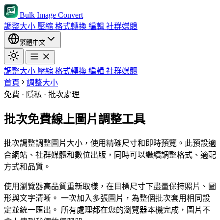
Bulk Image Convert
調整大小
壓縮
格式轉換
編輯
社群媒體
繁體中文
調整大小
壓縮
格式轉換
編輯
社群媒體
首頁
調整大小
免費 · 隱私 · 批次處理
批次免費線上圖片調整工具
批次調整調整圖片大小，使用精確尺寸和即時預覽。此預設適
合網站、社群媒體和數位出版，同時可以繼續調整格式、適配
方式和品質。
使用瀏覽器高品質重新取樣，在目標尺寸下盡量保持照片、圖
形與文字清晰。
一次加入多張圖片，為整個批次套用相同設
定並統一匯出。
所有處理都在您的瀏覽器本機完成，圖片不