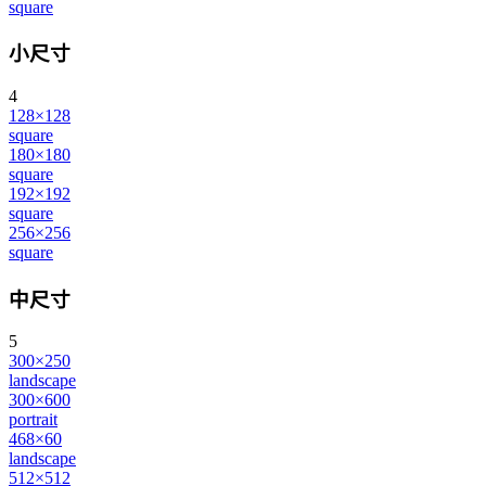
square
小尺寸
4
128×128
square
180×180
square
192×192
square
256×256
square
中尺寸
5
300×250
landscape
300×600
portrait
468×60
landscape
512×512